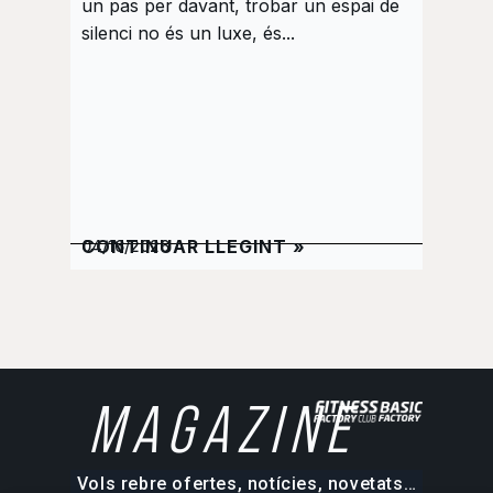
un pas per davant, trobar un espai de
curiosi
silenci no és un luxe, és...
música
elegant
CONTINUAR LLEGINT »
CONTI
04/16/2026
02/26/
MAGAZINE
Vols rebre ofertes, notícies, novetats…