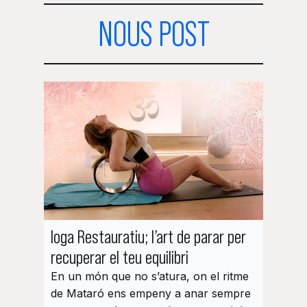
NOUS POST
Ioga Restauratiu; l’art de parar per
Pilate
recuperar el teu equilibri
et gui
En un món que no s’atura, on el ritme
La pri
de Mataró ens empeny a anar sempre
Pilates