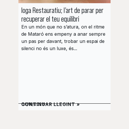
Ioga Restauratiu; l’art de parar per
Pilate
recuperar el teu equilibri
et gui
En un món que no s’atura, on el ritme
La pri
de Mataró ens empeny a anar sempre
Pilates
un pas per davant, trobar un espai de
curiosi
silenci no és un luxe, és...
música
elegant
CONTINUAR LLEGINT »
CONTI
04/16/2026
02/26/