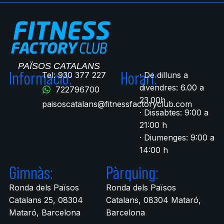
Informació:
Horari:
Tel: 930 377 227
· De dilluns a
divendres: 6.00 a
722796700​
23.00h
paisoscatalans@fitnessfactoryclub.com
· Dissabtes: 9:00 a
21:00 h
· Diumenges: 9:00 a
14:00 h
Gimnàs:
Pàrquing:
Ronda dels Països
Ronda dels Països
Catalans 25, 08304
Catalans, 08304 Mataró,
Mataró, Barcelona
Barcelona