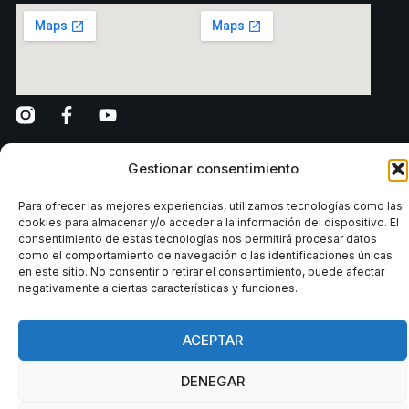
Gestionar consentimiento
Para ofrecer las mejores experiencias, utilizamos tecnologías como las
cookies para almacenar y/o acceder a la información del dispositivo. El
Reglament intern
Grup Fitness Factory Club
Avís legal
consentimiento de estas tecnologías nos permitirá procesar datos
como el comportamiento de navegación o las identificaciones únicas
Aquest lloc està protegit per reCAPTCHA i
en este sitio. No consentir o retirar el consentimiento, puede afectar
s’apliquen la
Política de privacitat
i els
Termes del
negativamente a ciertas características y funciones.
servei
de Google.
ACEPTAR
DENEGAR