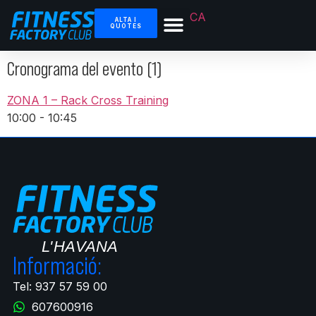
CA
ALTA I
QUOTES
Cronograma del evento (1)
ZONA 1 – Rack Cross Training
10:00
-
10:45
Informació:
Tel: 937 57 59 00
607600916