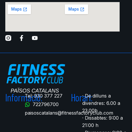
Informació:
Horari:
Tel: 930 377 227
· De dilluns a
divendres: 6.00 a
722796700​
23.00h
paisoscatalans@fitnessfactoryclub.com
· Dissabtes: 9:00 a
21:00 h