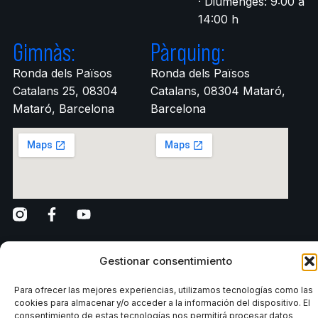
· Diumenges: 9:00 a
14:00 h
Gimnàs:
Pàrquing:
Ronda dels Països
Ronda dels Països
Catalans 25, 08304
Catalans, 08304 Mataró,
Mataró, Barcelona
Barcelona
Gestionar consentimiento
Para ofrecer las mejores experiencias, utilizamos tecnologías como las
Reglament intern
Grup Fitness Factory Club
Avís legal
cookies para almacenar y/o acceder a la información del dispositivo. El
consentimiento de estas tecnologías nos permitirá procesar datos