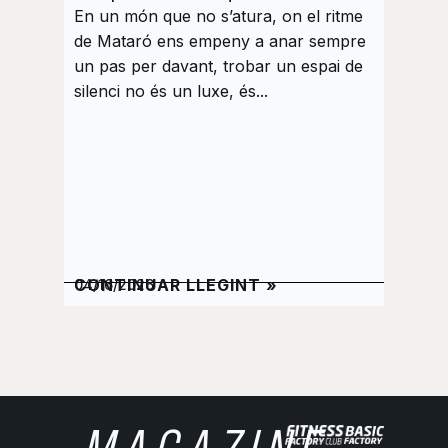
En un món que no s’atura, on el ritme
La pri
de Mataró ens empeny a anar sempre
Pilates
un pas per davant, trobar un espai de
curiosi
silenci no és un luxe, és...
música
elegant
CONTINUAR LLEGINT »
CONTI
04/16/2026
02/26/