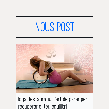
NOUS POST
Ioga Restauratiu; l’art de parar per
Pilate
recuperar el teu equilibri
et gui