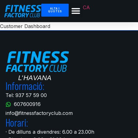
CA
ALTA I
QUOTES
Customer Dashboard
Informació:
Tel: 937 57 59 00
607600916
info@fitnessfactoryclub.com
Horari:
· De dilluns a divendres: 6.00 a 23.00h