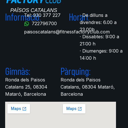
Informació:
Horari:
Tel: 930 377 227
· De dilluns a
divendres: 6.00 a
722796700​
23.00h
paisoscatalans@fitnessfactoryclub.com
· Dissabtes: 9:00 a
21:00 h
· Diumenges: 9:00 a
14:00 h
Gimnàs:
Pàrquing:
Ronda dels Països
Ronda dels Països
Catalans 25, 08304
Catalans, 08304 Mataró,
Mataró, Barcelona
Barcelona