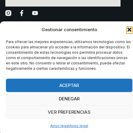
Gestionar consentimiento
Para ofrecer las mejores experiencias, utilizamos tecnologías como las
cookies para almacenar y/o acceder a la información del dispositivo. El
Reglament intern
Grup Fitness Factory Club
Avís legal
consentimiento de estas tecnologías nos permitirá procesar datos
como el comportamiento de navegación o las identificaciones únicas
en este sitio. No consentir o retirar el consentimiento, puede afectar
Aquest lloc està protegit per reCAPTCHA i
negativamente a ciertas características y funciones.
s’apliquen la
Política de privacitat
i els
Termes del
servei
de Google.
ACEPTAR
DENEGAR
VER PREFERENCIAS
Aviso legal
Aviso legal