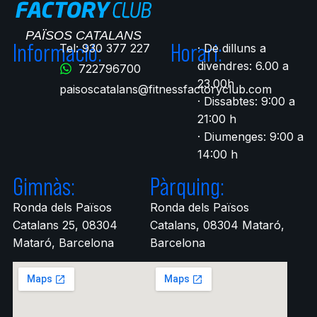
Informació:
Horari:
Tel: 930 377 227
· De dilluns a
divendres: 6.00 a
722796700​
23.00h
paisoscatalans@fitnessfactoryclub.com
· Dissabtes: 9:00 a
21:00 h
· Diumenges: 9:00 a
14:00 h
Gimnàs:
Pàrquing:
Ronda dels Països
Ronda dels Països
Catalans 25, 08304
Catalans, 08304 Mataró,
Mataró, Barcelona
Barcelona