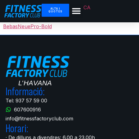
CA
ALTA I
QUOTES
BebasNeuePro-Bold
Informació:
Tel: 937 57 59 00
607600916
info@fitnessfactoryclub.com
Horari:
· De dilluns a divendres: 6.00 a 23.00h