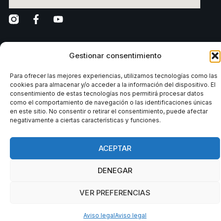
Gestionar consentimiento
Para ofrecer las mejores experiencias, utilizamos tecnologías como las
Reglament intern
Grup Fitness Factory Club
Avís legal
cookies para almacenar y/o acceder a la información del dispositivo. El
consentimiento de estas tecnologías nos permitirá procesar datos
como el comportamiento de navegación o las identificaciones únicas
Aquest lloc està protegit per reCAPTCHA i
en este sitio. No consentir o retirar el consentimiento, puede afectar
s’apliquen la
Política de privacitat
i els
Termes del
negativamente a ciertas características y funciones.
servei
de Google.
ACEPTAR
DENEGAR
VER PREFERENCIAS
Aviso legal
Aviso legal