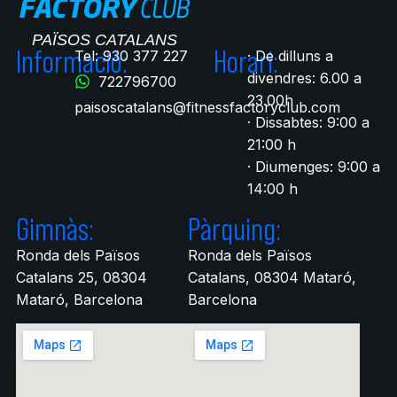
Informació:
Horari:
Tel: 930 377 227
· De dilluns a
divendres: 6.00 a
722796700​
23.00h
paisoscatalans@fitnessfactoryclub.com
· Dissabtes: 9:00 a
21:00 h
· Diumenges: 9:00 a
14:00 h
Gimnàs:
Pàrquing:
Ronda dels Països
Ronda dels Països
Catalans 25, 08304
Catalans, 08304 Mataró,
Mataró, Barcelona
Barcelona