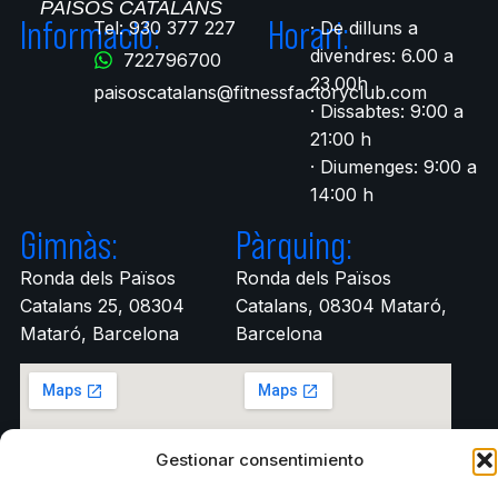
Informació:
Horari:
Tel: 930 377 227
· De dilluns a
divendres: 6.00 a
722796700​
23.00h
paisoscatalans@fitnessfactoryclub.com
· Dissabtes: 9:00 a
21:00 h
· Diumenges: 9:00 a
14:00 h
Gimnàs:
Pàrquing:
Ronda dels Països
Ronda dels Països
Catalans 25, 08304
Catalans, 08304 Mataró,
Mataró, Barcelona
Barcelona
Gestionar consentimiento