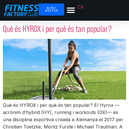
CA
ALTA I
QUOTES
Què és HYROX i per què és tan popular?
Què és HYROX i per què és tan popular? El Hyrox —
acrònim d’hybrid (HY), running i workouts (OX)— és
una disciplina esportiva creada a Alemanya el 2017 per
Christian Toetzke, Möritz Furste i Michael Trautman. A