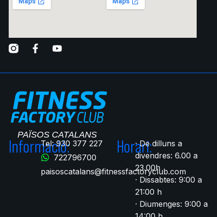
Informació:
Horari:
Tel: 930 377 227
· De dilluns a
divendres: 6.00 a
722796700​
23.00h
paisoscatalans@fitnessfactoryclub.com
· Dissabtes: 9:00 a
21:00 h
· Diumenges: 9:00 a
14:00 h